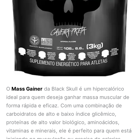
O
Mass Gainer
da Black Skull é um hipercalórico
ideal para quem deseja ganhar massa muscular de
forma rápida e eficaz. Com uma combinação de
carboidratos de alto e baixo índice glicêmico,
proteínas de alto valor biológico, aminoácidos,
vitaminas e minerais, ele é perfeito para quem está