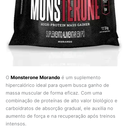
O
Monsterone Morando
é um suplemento
hipercalórico ideal para quem busca ganho de
massa muscular de forma eficaz. Com uma
combinação de proteínas de alto valor biológico e
carboidratos de absorção gradual, ele auxilia no
aumento de força e na recuperação após treinos
intensos.